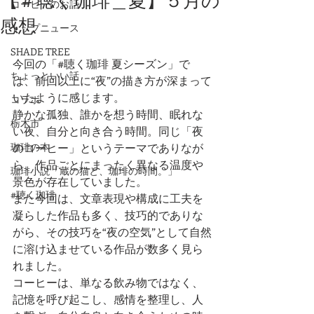
【＃聴く珈琲＿夏】５月の
コーヒーのお話
感想
トップニュース
SHADE TREE
今回の「#聴く珈琲 夏シーズン」で
ちょっといい話
は、前回以上に“夜”の描き方が深まって
いたように感じます。
コラボ
静かな孤独、誰かを想う時間、眠れな
栃木市
い夜、自分と向き合う時間。同じ「夜
珈琲の本
のコーヒー」というテーマでありなが
ら、作品ごとにまったく異なる温度や
珈琲小説「蔵の猫と、珈琲の時間。」
景色が存在していました。
#聴く珈琲
また今回は、文章表現や構成に工夫を
凝らした作品も多く、技巧的でありな
がら、その技巧を“夜の空気”として自然
に溶け込ませている作品が数多く見ら
れました。
コーヒーは、単なる飲み物ではなく、
記憶を呼び起こし、感情を整理し、人