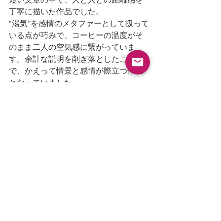
丁寧に描いた作品でした。
“湯気”を感情のメタファーとして扱って
いる点が巧みで、コーヒーの温度がそ
のまま二人の空気感に繋がっていま
す。余計な説明を削ぎ落としたこと
で、かえって情景と感情が際立つ作品
となっていました。
おわりに
夏の夜は、少し不思議です。
昼の熱を残したまま静かになっていく
空気や、眠るにはまだ少し早い時間の
ざわめきが、人の記憶や感情を、ふと
浮かび上がらせることがあります。
そんな夜に寄り添うような作品たち
と、今回もたくさん出会うことができ
ました。
夏シーズンは、まだ続いていきます。