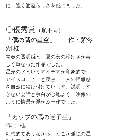
に、強く油屋らしさを感じました。
〇優秀賞
（順不同）
「
僕の隣の星空
」　　作：
紫冬
湖 
様
青春の透明感と、夏の夜の静けさが美
しく重なった作品でした。
星形の氷というアイデアが印象的で、
アイスコーヒーと夜空、二人の距離感
を自然に結び付けています。説明しす
ぎない会話と余白が心地よく、映像の
ように情景が浮かぶ一作でした。
「
カップの底の迷子星
」　
作： 様
幻想的でありながら、どこか孤独の温