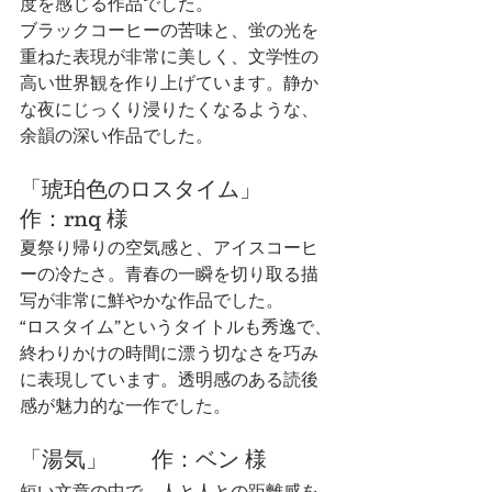
度を感じる作品でした。
ブラックコーヒーの苦味と、蛍の光を
重ねた表現が非常に美しく、文学性の
高い世界観を作り上げています。静か
な夜にじっくり浸りたくなるような、
余韻の深い作品でした。
「
琥珀色のロスタイム
」　　
作：rnq 様
夏祭り帰りの空気感と、アイスコーヒ
ーの冷たさ。青春の一瞬を切り取る描
写が非常に鮮やかな作品でした。
“ロスタイム”というタイトルも秀逸で、
終わりかけの時間に漂う切なさを巧み
に表現しています。透明感のある読後
感が魅力的な一作でした。
「
湯気
」　　作：ベン 様
短い文章の中で、人と人との距離感を