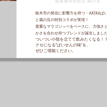
​油屋珈琲焙煎店 蔵の豆
栃木市の発信に影響力を持つ・AKIRAぱ
と蔵の豆の特別コラボが実現！
貴重なマラゴジッペをベースに、力強さ
かさを合わせ持つブレンドが誕生しまし
ついつい小指を立てて飲みたくなる！
クセになる"ぱいせんの味"を、
ぜひご堪能ください。