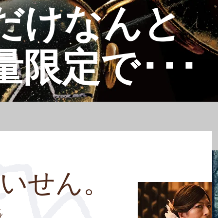
だけなんと
量限定で･･･
ぱいせん。
y