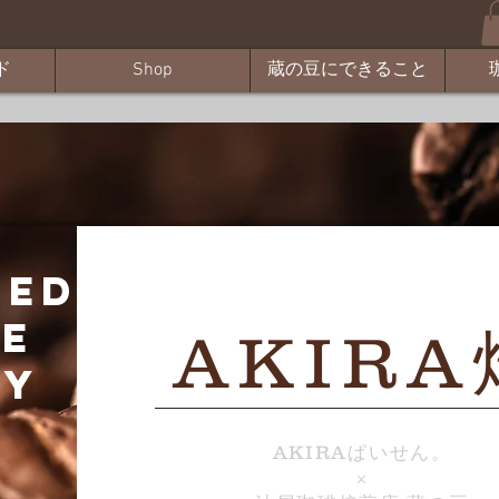
ド
Shop
蔵の豆にできること
ted
me
AKIR
ly
AKIRAぱいせん。
×