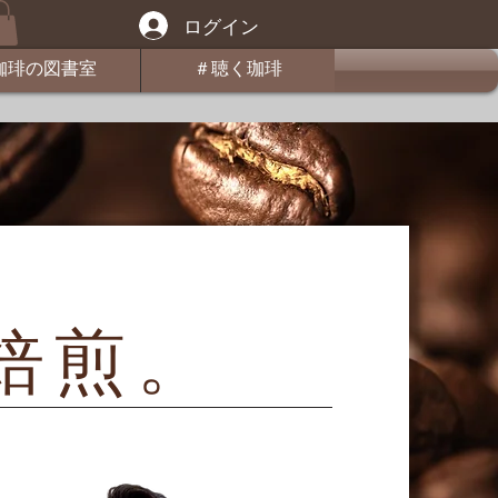
ログイン
珈琲の図書室
＃聴く珈琲
A焙煎。