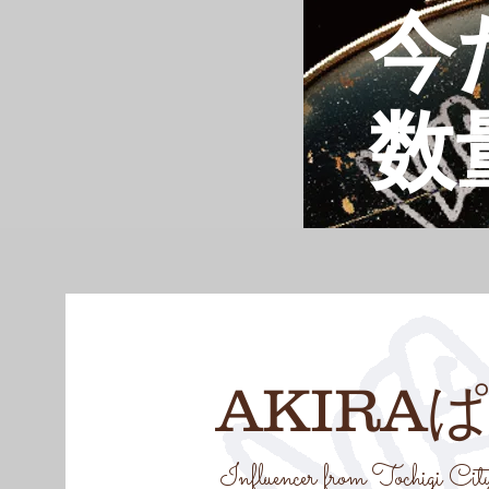
今
数
AKIRA
Influencer from Tochigi Cit