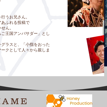
を行うお兄さん。
アあふれる投稿で
いせん。
ちご王国アンバサダー」とし
ングラスと、「小指をおった
マークとして人々から親しま
MAME