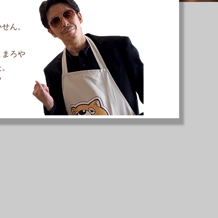
いせん。
とまろや
た。
？