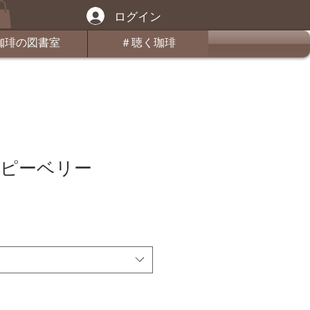
ログイン
珈琲の図書室
＃聴く珈琲
ピーベリー