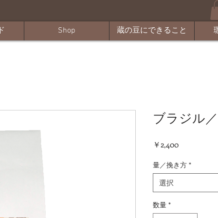
ド
Shop
蔵の豆にできること
ブラジル／
価
￥2,400
格
量／挽き方
*
選択
数量
*