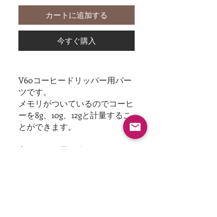
カートに追加する
今すぐ購入
V60コーヒードリッパー用パー
ツです。
メモリがついているのでコーヒ
ーを8g、10g、12gと計量するこ
とができます。
良いものを長く使っていただく
ために、パーツを販売しており
ます。
送料がかかる為、他の商品とセ
ットでのご購入をお勧めしま
す。