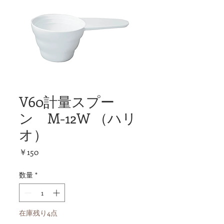
V60計量スプー
ン M-12W （ハリ
オ）
価
￥150
格
数量
*
在庫残り4点