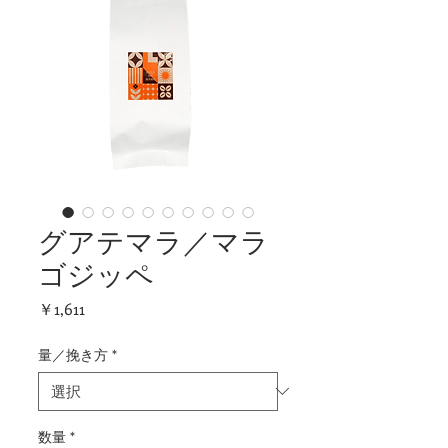
グアテマラ／マラ
ゴジッペ
価
￥1,611
格
量／挽き方
*
数量
*