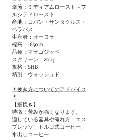
焙煎：ミディアムロースト～フ
ルシティロースト
産地：コバン・サンタクルス・
ベラパス
生産者：オーロラ
標高：1650ｍ
品種：マラゴジッペ
スクリーン：20up
規格：SHB
精製：ウォッシュド
＊挽き方についてのアドバイス
＊
【細挽き】
特徴：苦みが強くなります。
適している器具や淹れ方：エス
プレッソ、トルコ式コーヒー、
水出しコーヒー