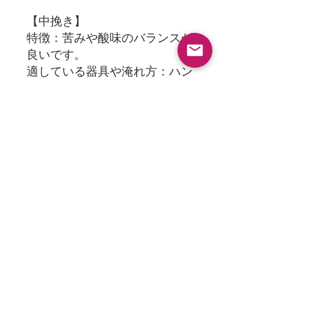
【中挽き】
特徴：苦みや酸味のバランスが
良いです。
適している器具や淹れ方：ハン
ドドリップ（ペーパー）、コー
ヒーメーカー、サイフォン、ネ
ルドリップ、フレンチプレス
【粗挽き】
特徴：苦みが少なく、酸味がで
ます。すっきりとした味です。
適している器具や淹れ方：フレ
ンチプレス、ハンドドリップ
（金属フィルター）、パーコレ
ーター
【石臼挽き】
特徴：粗さと細かさがまばらに