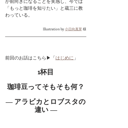
が前向きになることを実感し、今では
「もっと珈琲を知りたい」と蔵三に教
わっている。
Illustration by
小日向真芽
 様
前回のお話はこちら▶「
はじめに
」
1杯目
珈琲豆ってそもそも何？
― アラビカとロブスタの
違い ―