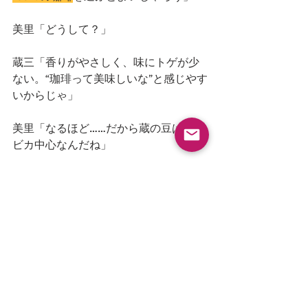
美里「どうして？」
蔵三「香りがやさしく、味にトゲが少
ない。“珈琲って美味しいな”と感じやす
いからじゃ」
美里「なるほど……だから蔵の豆はアラ
ビカ中心なんだね」
蔵三「うむ。珈琲は、気合を入れて飲
むものではなく、暮らしにそっと寄り
添うものであるからな」
珈琲豆を知ると、珈琲が
もっと楽しくなる