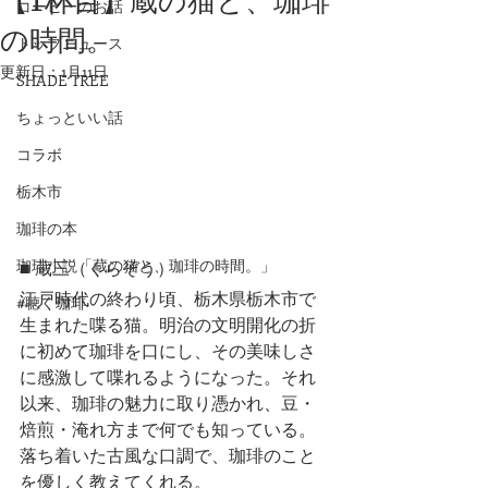
【1杯目】蔵の猫と、珈琲
コーヒーのお話
の時間。
トップニュース
更新日：
1月11日
SHADE TREE
ちょっといい話
コラボ
栃木市
珈琲の本
珈琲小説「蔵の猫と、珈琲の時間。」
■ 蔵三（くらぞう）
江戸時代の終わり頃、栃木県栃木市で
#聴く珈琲
生まれた喋る猫。明治の文明開化の折
に初めて珈琲を口にし、その美味しさ
に感激して喋れるようになった。それ
以来、珈琲の魅力に取り憑かれ、豆・
焙煎・淹れ方まで何でも知っている。
落ち着いた古風な口調で、珈琲のこと
を優しく教えてくれる。